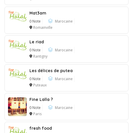
Mat3am
0 Note
Marocaine
Romainville
Le riad
0 Note
Marocaine
Rantigny
Les délices de putea
0 Note
Marocaine
Puteaux
Fine Lalla ?
0 Note
Marocaine
Paris
fresh food