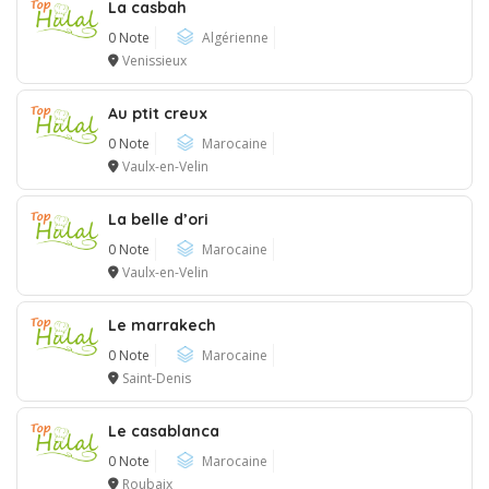
La casbah
0 Note
Algérienne
Venissieux
Au ptit creux
0 Note
Marocaine
Vaulx-en-Velin
La belle d’ori
0 Note
Marocaine
Vaulx-en-Velin
Le marrakech
0 Note
Marocaine
Saint-Denis
Le casablanca
0 Note
Marocaine
Roubaix