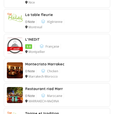
Nice
La table fleurie
0 Note
Algérienne
Montreuil
L’INEDIT
Française
5.0
Montpellier
Montecristo Marrakec
0 Note
Chicken
Marrakech-Morocco
Restaurant riad Marr
0 Note
Marocaine
MARRAKECH-MeDINA
Tagine et tradition