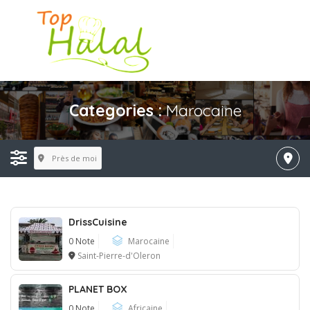
Categories :
Marocaine
Près de moi
DrissCuisine
0 Note
Marocaine
Saint-Pierre-d'Oleron
PLANET BOX
0 Note
Africaine