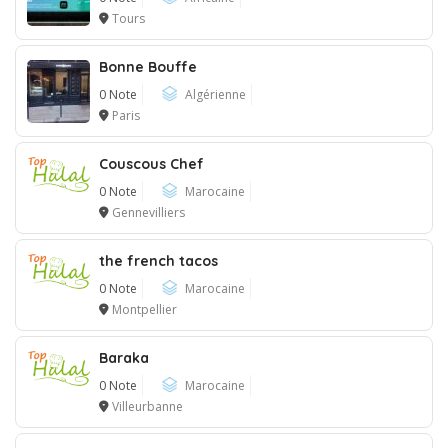
Tours
Bonne Bouffe
0 Note
Algérienne
Paris
Couscous Chef
0 Note
Marocaine
Gennevilliers
the french tacos
0 Note
Marocaine
Montpellier
Baraka
0 Note
Marocaine
Villeurbanne