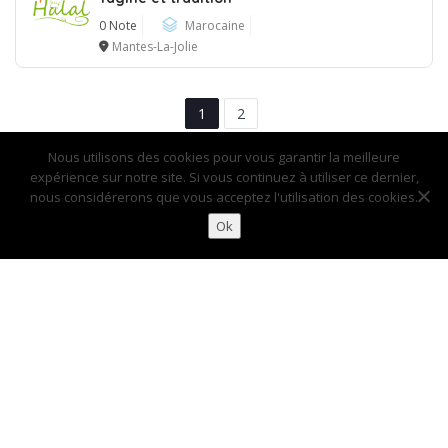
0 Note
Marocaine
Mantes-La-Jolie
1
2
Nous utilisons des cookies pour vous garantir la meilleure
expérience sur notre site. Si vous continuez à utiliser ce dernier,
nous considérerons que vous acceptez l'utilisation des cookies.
Ok
Accueil
Contact
Informations légales