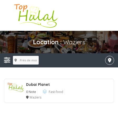
Location :
Waziers
Près de moi
Dubai Planet
0 Note
Fast-food
Waziers