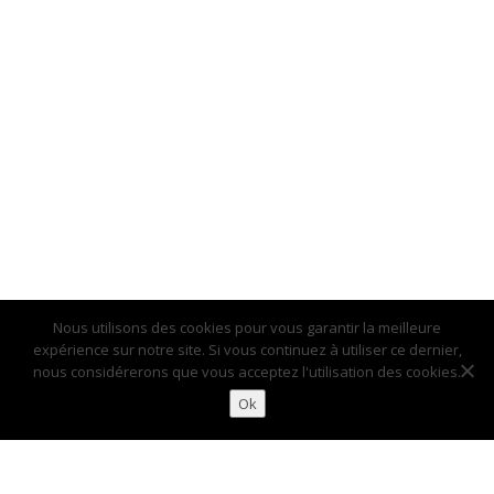
Nous utilisons des cookies pour vous garantir la meilleure
expérience sur notre site. Si vous continuez à utiliser ce dernier,
nous considérerons que vous acceptez l'utilisation des cookies.
Ok
Accueil
Contact
Informations légales