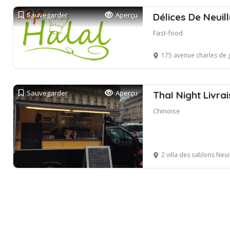
Sauvegarder
Aperçu
Délices De Neuill
Fast-food
175 avenue charles de ga
Sauvegarder
Aperçu
ThaI Night Livrai
Chinoise
2 villa des sablons Neui