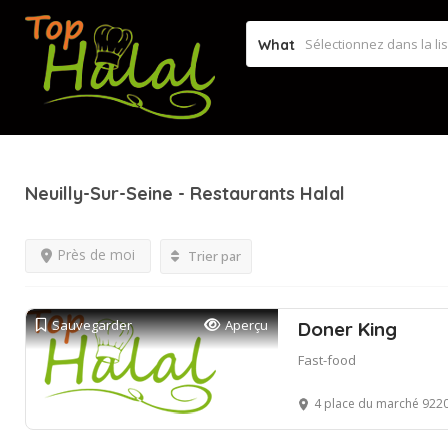
What
Neuilly-Sur-Seine
- Restaurants Halal
Près de moi
Trier par
Sauvegarder
Aperçu
Doner King
Fast-food
4 place du marché 92200