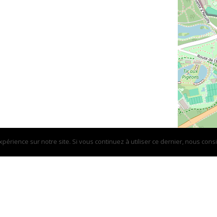
périence sur notre site. Si vous continuez à utiliser ce dernier, nous cons