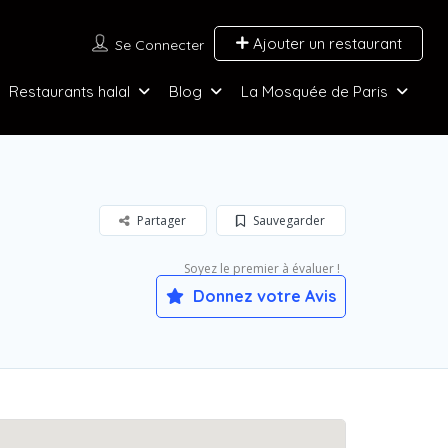
Ajouter un restaurant
Se Connecter
Restaurants halal
Blog
La Mosquée de Paris
Partager
Sauvegarder
Soyez le premier à évaluer !
Donnez votre Avis