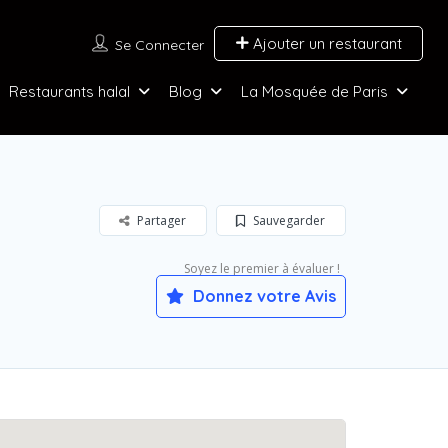
Ajouter un restaurant
Se Connecter
Restaurants halal
Blog
La Mosquée de Paris
Partager
Sauvegarder
Soyez le premier à évaluer !
Donnez votre Avis