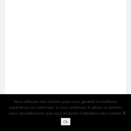
Nous utilisons des cookies pour vous garantir la meilleure
expérience sur notre site. Si vous continuez à utiliser ce dernier,
nous considérerons que vous acceptez l'utilisation des cookies.
Ok
Accueil
Contact
Informations légales